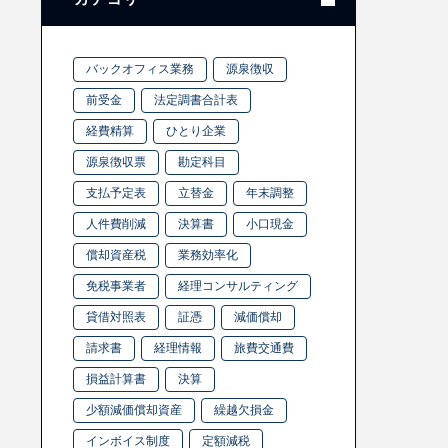
バックオフィス業務
源泉徴収
前受金
法定調書合計表
経費精算
ひとり企業
源泉徴収票
勘定科目
支払予定表
立替金
年末調整
人件費削減
決算書
小口現金
償却資産税
業務効率化
免税事業者
経理コンサルティング
貸借対照表
証憑
減価償却
請求書
経理情報
旅費交通費
損益計算書
決算
少額減価償却資産
繰越欠損金
インボイス制度
定額減税