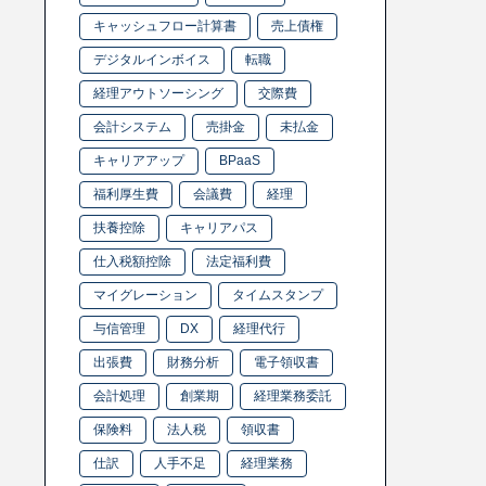
キャッシュフロー計算書
売上債権
デジタルインボイス
転職
経理アウトソーシング
交際費
会計システム
売掛金
未払金
キャリアアップ
BPaaS
福利厚生費
会議費
経理
扶養控除
キャリアパス
仕入税額控除
法定福利費
マイグレーション
タイムスタンプ
与信管理
DX
経理代行
出張費
財務分析
電子領収書
会計処理
創業期
経理業務委託
保険料
法人税
領収書
仕訳
人手不足
経理業務