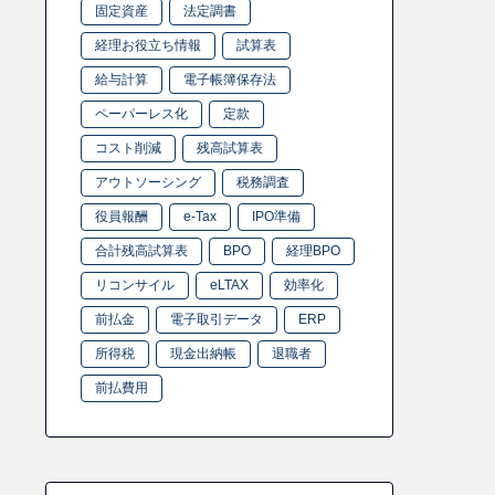
固定資産
法定調書
経理お役立ち情報
試算表
給与計算
電子帳簿保存法
ペーパーレス化
定款
コスト削減
残高試算表
アウトソーシング
税務調査
役員報酬
e-Tax
IPO準備
合計残高試算表
BPO
経理BPO
リコンサイル
eLTAX
効率化
前払金
電子取引データ
ERP
所得税
現金出納帳
退職者
前払費用