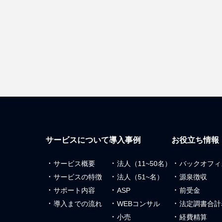
サービスについて
導入事例
お役立ち情報
・
・
・
サービス概要
法人（11~50名）
バックオフィ
・
・
・
サービスの特徴
法人（51~名）
源泉徴収
・
・
・
サポート内容
ASP
前受金
・
・
・
導入までの流れ
WEBコンサル
法定調書合計
・
・
小売
経費精算