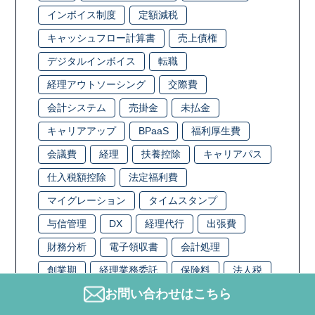
インボイス制度
定額減税
キャッシュフロー計算書
売上債権
デジタルインボイス
転職
経理アウトソーシング
交際費
会計システム
売掛金
未払金
キャリアアップ
BPaaS
福利厚生費
会議費
経理
扶養控除
キャリアパス
仕入税額控除
法定福利費
マイグレーション
タイムスタンプ
与信管理
DX
経理代行
出張費
財務分析
電子領収書
会計処理
創業期
経理業務委託
保険料
法人税
お問い合わせはこちら
領収書
仕訳
人手不足
経理業務