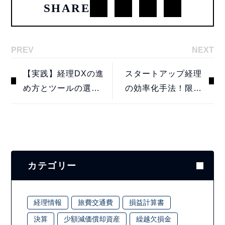
SHARE
PREV
NEXT
【実践】経理DXの進
スタートアップ経理
め方とツールの選び
の効率化手法！限ら
方！失敗しないため
れたリソースでミス
のポイントとは？
を防ぐ体制の作り方
カテゴリー
経理情報
旅費交通費
損益計算書
決算
少額減価償却資産
繰越欠損金