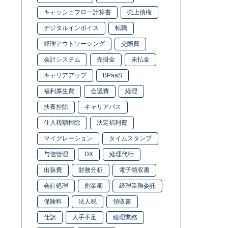
キャッシュフロー計算書
売上債権
デジタルインボイス
転職
経理アウトソーシング
交際費
会計システム
売掛金
未払金
キャリアアップ
BPaaS
福利厚生費
会議費
経理
扶養控除
キャリアパス
仕入税額控除
法定福利費
マイグレーション
タイムスタンプ
与信管理
DX
経理代行
出張費
財務分析
電子領収書
会計処理
創業期
経理業務委託
保険料
法人税
領収書
仕訳
人手不足
経理業務