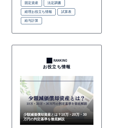
固定資産
法定調書
経理お役立ち情報
試算表
給与計算
RANKING
お役立ち情報
少額減価償却資産とは？10万・20万・30
万円の判定基準を徹底解説