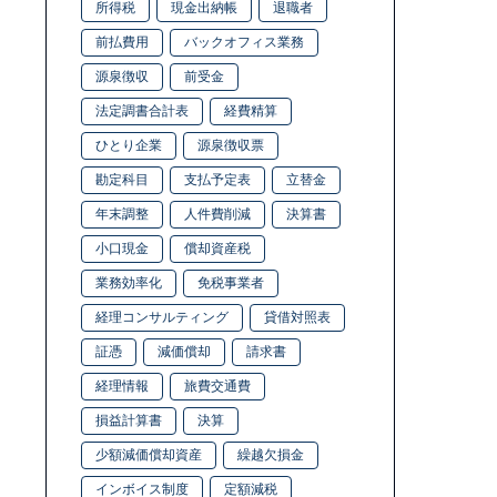
所得税
現金出納帳
退職者
前払費用
バックオフィス業務
源泉徴収
前受金
法定調書合計表
経費精算
ひとり企業
源泉徴収票
勘定科目
支払予定表
立替金
年末調整
人件費削減
決算書
小口現金
償却資産税
業務効率化
免税事業者
経理コンサルティング
貸借対照表
証憑
減価償却
請求書
経理情報
旅費交通費
損益計算書
決算
少額減価償却資産
繰越欠損金
インボイス制度
定額減税