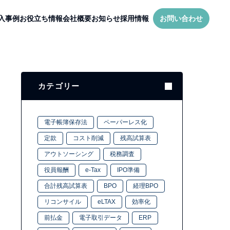
入事例
お役立ち情報
会社概要
お知らせ
採用情報
お問い合わせ
カテゴリー
電子帳簿保存法
ペーパーレス化
定款
コスト削減
残高試算表
アウトソーシング
税務調査
役員報酬
e-Tax
IPO準備
合計残高試算表
BPO
経理BPO
リコンサイル
eLTAX
効率化
前払金
電子取引データ
ERP