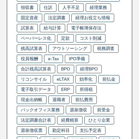
領収書
仕訳
人手不足
経理業務
固定資産
法定調書
経理お役立ち情報
試算表
給与計算
電子帳簿保存法
ペーパーレス化
定款
コスト削減
残高試算表
アウトソーシング
税務調査
役員報酬
e-Tax
IPO準備
合計残高試算表
BPO
経理BPO
リコンサイル
eLTAX
効率化
前払金
電子取引データ
ERP
所得税
現金出納帳
退職者
前払費用
バックオフィス業務
源泉徴収
前受金
法定調書合計表
経費精算
ひとり企業
源泉徴収票
勘定科目
支払予定表