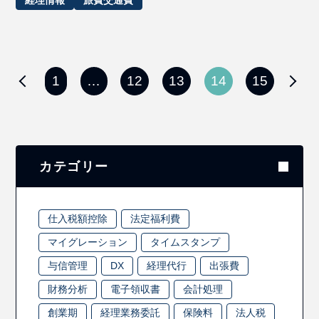
1
…
12
13
14
15
カテゴリー
仕入税額控除
法定福利費
マイグレーション
タイムスタンプ
与信管理
DX
経理代行
出張費
財務分析
電子領収書
会計処理
創業期
経理業務委託
保険料
法人税