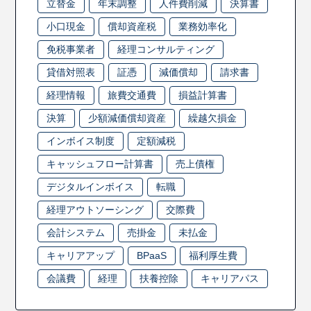
立替金
年末調整
人件費削減
決算書
小口現金
償却資産税
業務効率化
免税事業者
経理コンサルティング
貸借対照表
証憑
減価償却
請求書
経理情報
旅費交通費
損益計算書
決算
少額減価償却資産
繰越欠損金
インボイス制度
定額減税
キャッシュフロー計算書
売上債権
デジタルインボイス
転職
経理アウトソーシング
交際費
会計システム
売掛金
未払金
キャリアアップ
BPaaS
福利厚生費
会議費
経理
扶養控除
キャリアパス